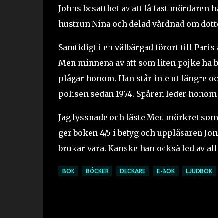
Johns besatthet av att få fast mördaren h
hustrun Nina och delad vårdnad om dotte
Samtidigt i en välbärgad förort till Par
Men minnena av att som liten pojke ha 
plågar honom. Han står inte ut längre o
polisen sedan 1974. Spåren leder honom 
Jag lyssnade och läste Med mörkret som v
ger boken 4/5 i betyg och uppläsaren Jo
brukar vara. Kanske han också led av al
BOK
BÖCKER
DECKARE
E-BOK
LJUDBOK