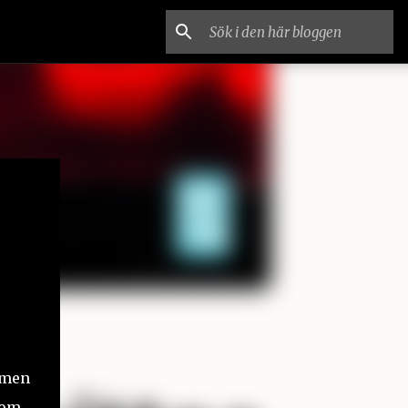
, men
tom