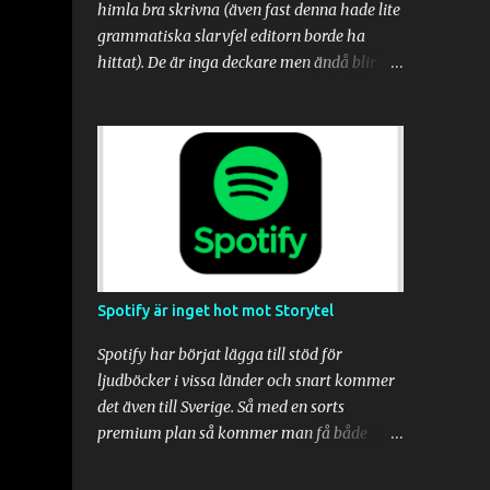
himla bra skrivna (även fast denna hade lite
grammatiska slarvfel editorn borde ha
hittat). De är inga deckare men ändå blir de
så spännande. Fantastiskt. De är mer som
relationsdraman som urartar typ. Slutet på
Låt vågorna göra resten var tyvärr en
besvikelse dock. Känns som den avslutades
alldeles för snabbt. Jag har läst alla tre
böckerna av Ulf Kvensler nu, och de hör alla
tre till de bästa böcker jag läst. Låt vågorna
göra resten var lite extra kul för oss
boknördar eftersom den handlade om
Spotify är inget hot mot Storytel
författare och bokutgivning i grunden.
Denna bok rekommenderas varmt. Läs den.
Spotify har börjat lägga till stöd för
Jag ger Låt vågorna göra resten av Ulf
ljudböcker i vissa länder och snart kommer
Kvensler 5/5 i betyg.
det även till Sverige. Så med en sorts
premium plan så kommer man få både
musik, podcasts och ljudböcker med samma
abonnemang. Enligt media så kommer det