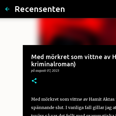
Recensenten
Med mörkret som vittne av H
kriminalroman)
på
augusti 07, 2023
Med mörkret som vittne av Hamit Aktas v
spännande slut. I vanliga fall gillar jag
tyvärr så var det fullt med grammatiska