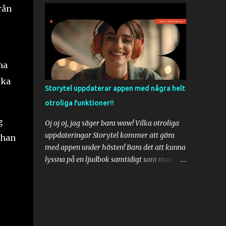
rån
bli ett stort hot mot tjänster som Storytel,
Bokkbeat, Nextory och Bokus Play, men vad
Spotify inte kommer att ha är e-böcker.
Bara en sådan sak innebär att Spotify
kommer aldrig bli ett hot mot Storytel.
ma
Storytel har runt 1 miljon böcker i sin tjänst
ska
och övervägande av dessa är titlar som har
Storytel uppdaterar appen med några helt
både ljudbok och ebok som man lätt kan
otroliga funktioner!!
switcha emellan. Fortfarande helt i sync. Det
fungerar ungefär som Amazon
g
Oj oj oj, jag säger bara wow! Vilka otroliga
Whispersync. Så man kan läsa boken
uppdateringar Storytel kommer att göra
 han
hemma på en e-bokläsare och när man
med appen under hösten! Bara det att kunna
sedan åker bil till jobbet så kan man switcha
lyssna på en ljudbok samtidigt som man
till ljudboksläget och fortsätta lyssna exakt
kan följa med i texten är ju helt otroligt! Jag
där man lämnade över från läsning medans
riktigt längtar till den uppdateringen.
man kör bil. Allt helt i synk. Det kommer
Storytel när får jag börja testa den
aldrig att hända med böcker i Spotify. Det är
funktionen? Och så dyker sök tillbaks igen i
jag helt säker på. Så Storytel kommer
appen och denna gång även på iOS. Och nu