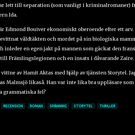
ar lett till separation (som vanligt i kriminalromaner) f
rn Ida.
is är Edmond Bouiver ekonomiskt oberoende efter ett arv.
bevittnat våldtäkten och mordet på sin biologiska mam
ch inleder en egen jakt på mannen som gäckat den fran
till Främlingslegionen och en insats i dåvarande Zaire.
ittne av Hamit Aktas med hjälp av tjänsten Storytel. Ja
nas Malmsjö likaså. Han var inte lika bra uppläsare som
la grammatiska fel?
RECENSION
ROMAN
SPÄNNING
STORYTEL
THRILLER