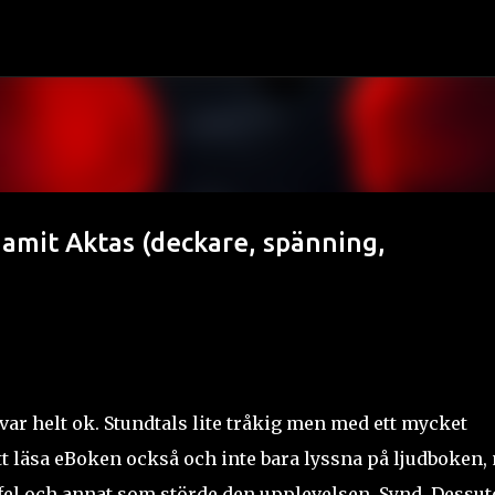
Fortsätt till huvudinnehåll
amit Aktas (deckare, spänning,
ar helt ok. Stundtals lite tråkig men med ett mycket
 att läsa eBoken också och inte bara lyssna på ljudboken
 fel och annat som störde den upplevelsen. Synd. Dessu