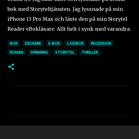
bok med Storyteltjänsten. Jag lyssnade på min
iPhone 13 Pro Max och läste den på min Storytel
Reader eBokläsare. Allt helt i synk med varandra.
BOK
DECKARE
E-BOK
LJUDBOK
RECENSION
ROMAN
SPÄNNING
STORYTEL
THRILLER
K
o
m
m
e