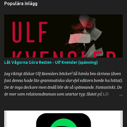
n
Populära inlägg
t
a
r
e
r
Låt Vågorna Göra Resten - Ulf Kvensler (spänning)
Jag riktigt älskar Ulf Kvenslers böcker! Så himla bra skrivna (även
fast denna hade lite grammatiska slarvfel editorn borde ha hittat).
De är inga deckare men ändå blir de så spännande. Fantastiskt. De
är mer som relationsdraman som urartar typ. Slutet på Låt
vågorna göra resten var tyvärr en besvikelse dock. Känns som den
avslutades alldeles för snabbt. Jag har läst alla tre böckerna av Ulf
Kvensler nu, och de hör alla tre till de bästa böcker jag läst. Låt
vågorna göra resten var lite extra kul för oss boknördar eftersom