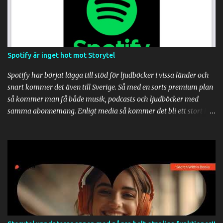
den handlade om författare och bokutgivning i grunden. Denna
bok rekommenderas varmt. Läs den. Jag ger Låt vågorna göra
resten av Ulf Kvensler 5/5 i betyg.
Spotify är inget hot mot Storytel
Spotify har börjat lägga till stöd för ljudböcker i vissa länder och
snart kommer det även till Sverige. Så med en sorts premium plan
så kommer man få både musik, podcasts och ljudböcker med
samma abonnemang. Enligt media så kommer det bli ett stort hot
mot tjänster som Storytel, Bokkbeat, Nextory och Bokus Play,
men vad Spotify inte kommer att ha är e-böcker. Bara en sådan
sak innebär att Spotify kommer aldrig bli ett hot mot Storytel.
Storytel har runt 1 miljon böcker i sin tjänst och övervägande av
dessa är titlar som har både ljudbok och ebok som man lätt kan
switcha emellan. Fortfarande helt i sync. Det fungerar ungefär
som Amazon Whispersync. Så man kan läsa boken hemma på en
e-bokläsare och när man sedan åker bil till jobbet så kan man
switcha till ljudboksläget och fortsätta lyssna exakt där man