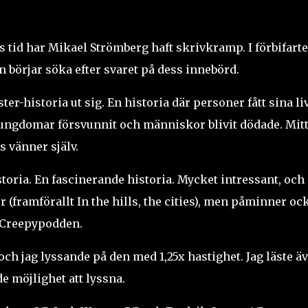
 tid har Mikael Strömberg haft skrivkramp. I förbifart
n börjar söka efter svaret på dess innebörd.
er-historia ut sig. En historia där personer fått sina li
, ungdomar försvunnit och människor blivit dödade. Mitt
s vänner själv.
oria. En fascinerande historia. Mycket intressant, och
 (framförallt In the hills, the cities), men påminner oc
 Creepypodden.
ch jag lyssande på den med 1,25x hastighet. Jag läste ä
e möjlighet att lyssna.