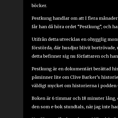
böcker.
Pestkung handlar om att I flera månaders
får han då höra ordet “Pestkung”, och ha
Utifrån detta utvecklas en ohygglig monst
förstörda, där husdjur blivit bortrövade
detta befinner sig nu författaren och han
Pestkung är en dokumentärt berättad hist
påminner lite om Clive Barker’s historier
väldigt mycket om historierna i podden
Boken är 6 timmar och 18 minuter lång, o
den som e-bok stundtals, när jag inte had