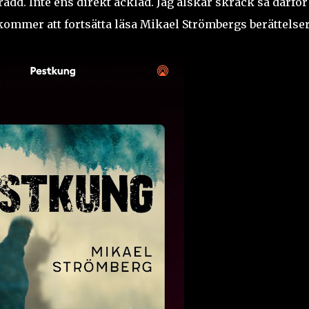
ädd. Inte ens direkt äcklad. Jag älskar skräck så därför
kommer att fortsätta läsa Mikael Strömbergs berättelser