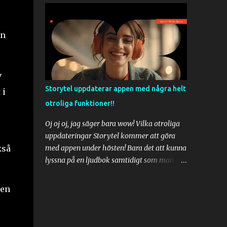
bli ett stort hot mot tjänster som Storytel,
Bokkbeat, Nextory och Bokus Play, men vad
en
Spotify inte kommer att ha är e-böcker.
Bara en sådan sak innebär att Spotify
kommer aldrig bli ett hot mot Storytel.
Storytel har runt 1 miljon böcker i sin tjänst
v
och övervägande av dessa är titlar som har
Storytel uppdaterar appen med några helt
 i
både ljudbok och ebok som man lätt kan
otroliga funktioner!!
switcha emellan. Fortfarande helt i sync. Det
fungerar ungefär som Amazon
Oj oj oj, jag säger bara wow! Vilka otroliga
Whispersync. Så man kan läsa boken
uppdateringar Storytel kommer att göra
hemma på en e-bokläsare och när man
kså
med appen under hösten! Bara det att kunna
sedan åker bil till jobbet så kan man switcha
lyssna på en ljudbok samtidigt som man
till ljudboksläget och fortsätta lyssna exakt
kan följa med i texten är ju helt otroligt! Jag
där man lämnade över från läsning medans
riktigt längtar till den uppdateringen.
ven
man kör bil. Allt helt i synk. Det kommer
Storytel när får jag börja testa den
aldrig att hända med böcker i Spotify. Det är
funktionen? Och så dyker sök tillbaks igen i
jag helt säker på. Så Storytel kommer
appen och denna gång även på iOS. Och nu