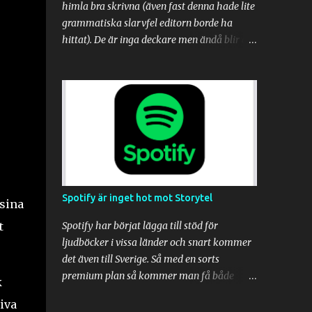
himla bra skrivna (även fast denna hade lite
grammatiska slarvfel editorn borde ha
hittat). De är inga deckare men ändå blir de
så spännande. Fantastiskt. De är mer som
relationsdraman som urartar typ. Slutet på
Låt vågorna göra resten var tyvärr en
besvikelse dock. Känns som den avslutades
alldeles för snabbt. Jag har läst alla tre
böckerna av Ulf Kvensler nu, och de hör alla
tre till de bästa böcker jag läst. Låt vågorna
göra resten var lite extra kul för oss
boknördar eftersom den handlade om
Spotify är inget hot mot Storytel
 sina
författare och bokutgivning i grunden.
Denna bok rekommenderas varmt. Läs den.
t
Spotify har börjat lägga till stöd för
Jag ger Låt vågorna göra resten av Ulf
ljudböcker i vissa länder och snart kommer
Kvensler 5/5 i betyg.
det även till Sverige. Så med en sorts
premium plan så kommer man få både
k
musik, podcasts och ljudböcker med samma
iva
abonnemang. Enligt media så kommer det