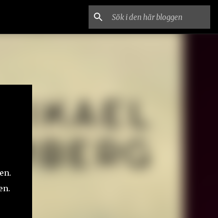
en.
en.