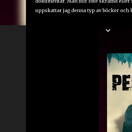
dokumentär. Man blir inte skrämd eller r
uppskattar jag denna typ av böcker och 